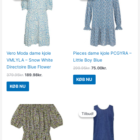
var:
er:
var:
er:
379.95kr..
189.98kr..
299.95kr..
75.00kr..
Vero Moda dame kjole
Pieces dame kjole PCGYRA –
VMLYLA – Snow White
Little Boy Blue
Directoire Blue Flower
299.95
kr.
75.00
kr.
379.95
kr.
189.98
kr.
KØB NU
KØB NU
Den
Den
oprindelige
aktuelle
Tilbud!
Tilbud!
pris
pris
var:
er:
299.95kr..
149.98kr..