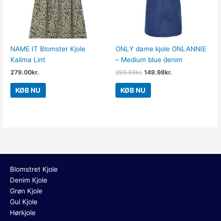
NAME IT Blomster Kjole
ONLY dame kjole ONLANNIE
Kalima Lint
– Medium blue denim
279.00
kr.
299.95
kr.
149.98
kr.
KØB NU
KØB NU
Blomstret Kjole
Denim Kjole
Grøn Kjole
Gul Kjole
Hørkjole