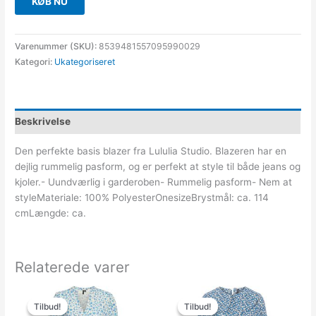
KØB NU
Varenummer (SKU):
8539481557095990029
Kategori:
Ukategoriseret
Beskrivelse
Den perfekte basis blazer fra Lululia Studio. Blazeren har en
dejlig rummelig pasform, og er perfekt at style til både jeans og
kjoler.- Uundværlig i garderoben- Rummelig pasform- Nem at
styleMateriale: 100% PolyesterOnesizeBrystmål: ca. 114
cmLængde: ca.
Relaterede varer
Den
Den
Den
Den
oprindelige
aktuelle
oprindelige
aktuelle
Tilbud!
Tilbud!
Tilbud!
Tilbud!
pris
pris
pris
pris