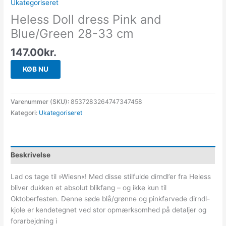
Ukategoriseret
Heless Doll dress Pink and
Blue/Green 28-33 cm
147.00
kr.
KØB NU
Varenummer (SKU):
8537283264747347458
Kategori:
Ukategoriseret
Beskrivelse
Lad os tage til »Wiesn«! Med disse stilfulde dirndl’er fra Heless
bliver dukken et absolut blikfang – og ikke kun til
Oktoberfesten. Denne søde blå/grønne og pinkfarvede dirndl-
kjole er kendetegnet ved stor opmærksomhed på detaljer og
forarbejdning i