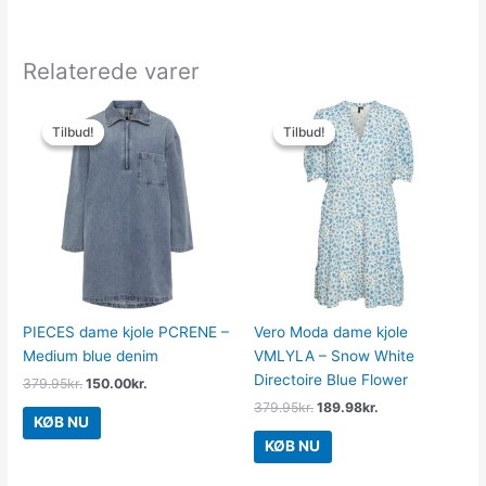
Relaterede varer
Den
Den
Den
Den
oprindelige
aktuelle
oprindelige
aktuelle
Tilbud!
Tilbud!
Tilbud!
Tilbud!
pris
pris
pris
pris
var:
er:
var:
er:
379.95kr..
150.00kr..
379.95kr..
189.98kr..
PIECES dame kjole PCRENE –
Vero Moda dame kjole
Medium blue denim
VMLYLA – Snow White
Directoire Blue Flower
379.95
kr.
150.00
kr.
379.95
kr.
189.98
kr.
KØB NU
KØB NU