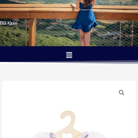
Gå
til
indholdet
Blå Kjole
Menu