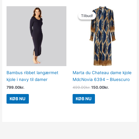
Den
Den
oprindelige
aktuelle
Tilbud!
Tilbud!
pris
pris
var:
er:
499.00kr..
150.00kr..
Bambus ribbet langærmet
Marta du Chateau dame kjole
kjole i navy til damer
MdcNovia 6394 – Bluescuro
799.00
kr.
499.00
kr.
150.00
kr.
KØB NU
KØB NU