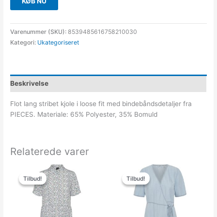
KØB NU
Varenummer (SKU):
8539485616758210030
Kategori:
Ukategoriseret
Beskrivelse
Flot lang stribet kjole i loose fit med bindebåndsdetaljer fra
PIECES. Materiale: 65% Polyester, 35% Bomuld
Relaterede varer
Den
Den
Den
Den
oprindelige
aktuelle
oprindelige
aktuelle
Tilbud!
Tilbud!
Tilbud!
Tilbud!
pris
pris
pris
pris
var:
er:
var:
er:
299.95kr..
50.00kr..
499.95kr..
75.00kr..