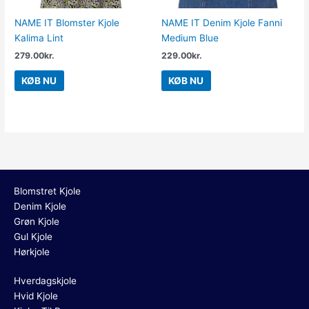
NAME IT Blomster Kjole
NAME IT Denim Kjole Fanni
Kalima Lint
Medium Blue
279.00
kr.
229.00
kr.
KØB NU
KØB NU
Blomstret Kjole
Denim Kjole
Grøn Kjole
Gul Kjole
Hørkjole
Hverdagskjole
Hvid Kjole