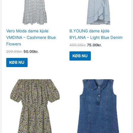
Vero Moda dame kjole
B.YOUNG dame kjole
VMDINA – Cashmere Blue
BYLANA – Light Blue Denim
Flowers
499.95
kr.
75.00
kr.
299.95
kr.
50.00
kr.
KØB NU
KØB NU