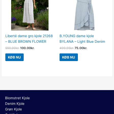
Liberté dame gro kjole 21268
B.YOUNG dame kjole
– BLUE BROWN FLOWER
BYLANA – Light Blue Denim
550.00
kr.
100.00
kr.
499.95
kr.
75.00
kr.
KØB NU
KØB NU
Blomstret Kjole
Denim Kjole
Grøn Kjole