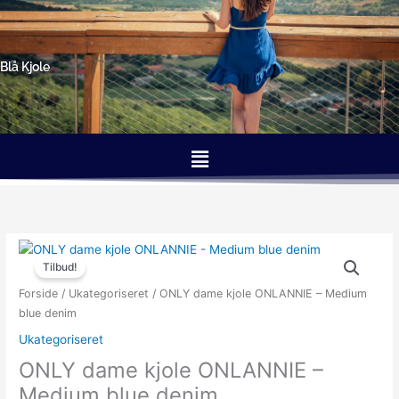
Gå
til
indholdet
Blå Kjole
Menu
Den
Den
oprindelige
aktuelle
Tilbud!
pris
pris
Forside
/
Ukategoriseret
/ ONLY dame kjole ONLANNIE – Medium
var:
er:
blue denim
299.95kr..
149.98kr..
Ukategoriseret
ONLY dame kjole ONLANNIE –
Medium blue denim