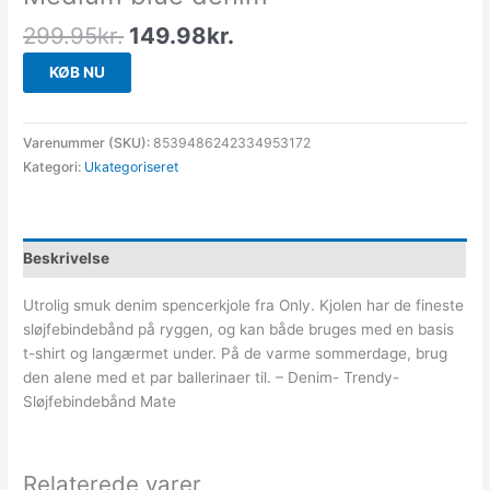
299.95
kr.
149.98
kr.
KØB NU
Varenummer (SKU):
8539486242334953172
Kategori:
Ukategoriseret
Beskrivelse
Utrolig smuk denim spencerkjole fra Only. Kjolen har de fineste
sløjfebindebånd på ryggen, og kan både bruges med en basis
t-shirt og langærmet under. På de varme sommerdage, brug
den alene med et par ballerinaer til. – Denim- Trendy-
Sløjfebindebånd Mate
Relaterede varer