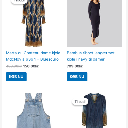
Tilbud!
Tilbud!
pris
pris
var:
er:
499.00kr..
150.00kr..
Marta du Chateau dame kjole
Bambus ribbet langærmet
MdcNovia 6394 – Bluescuro
kjole i navy til damer
499.00
kr.
150.00
kr.
799.00
kr.
KØB NU
KØB NU
Den
Den
oprindelige
aktuelle
Tilbud!
Tilbud!
pris
pris
var:
er:
499.00kr..
150.00kr..