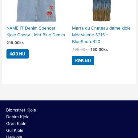
NAME IT Denim Spencer
Marta du Chateau dame kjole
Kjole Conny Light Blue Denim
MdcValerie 3215 –
BlueScuro620
219.00
kr.
499.00
kr.
150.00
kr.
KØB NU
KØB NU
Blomstret Kjole
Denim Kjole
Grøn Kjole
Gul Kjole
Hørkjole