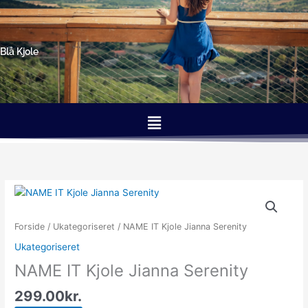
Gå
til
indholdet
Blå Kjole
Menu
Forside
/
Ukategoriseret
/ NAME IT Kjole Jianna Serenity
Ukategoriseret
NAME IT Kjole Jianna Serenity
299.00
kr.