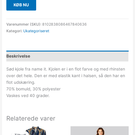
KØB NU
Varenummer (SKU):
8102838086467840636
Kategori:
Ukategoriseret
Beskrivelse
Sød kjole fra name it. Kjolen er i en flot farve og med rhinsten
over det hele. Den er med elastik kant i halsen, så den har en
flot udskæring.
70% bomuld, 30% polyester
Vaskes ved 40 grader.
Relaterede varer
Den
Den
oprindelige
aktuelle