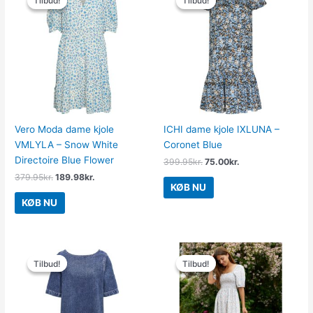
Tilbud!
Tilbud!
Tilbud!
Tilbud!
pris
pris
pris
pris
var:
er:
var:
er:
379.95kr..
189.98kr..
399.95kr..
75.00kr..
Vero Moda dame kjole
ICHI dame kjole IXLUNA –
VMLYLA – Snow White
Coronet Blue
Directoire Blue Flower
399.95
kr.
75.00
kr.
379.95
kr.
189.98
kr.
KØB NU
KØB NU
Den
Den
Den
Den
oprindelige
aktuelle
oprindelige
aktuelle
Tilbud!
Tilbud!
Tilbud!
Tilbud!
pris
pris
pris
pris
var:
er:
var:
er:
329.95kr..
100.00kr..
550.00kr..
100.00kr..