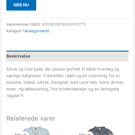
KØB NU
Varenummer (SKU):
8102833618693002773
Kategori:
Ukategoriseret
Beskrivelse
Smuk og cool kjole, der passer perfekt til både hverdag og
særlige lejligheder. Fremstillet i blød og let chambray for et
klassisk, tidløst udtryk. Designet med rund hals, korte ærmer,
knap- og løkkelukning, fine broderidetaljer og en behagelig
regular fi
Relaterede varer
Den
Den
Den
Den
oprindelige
aktuelle
oprindelige
aktuelle