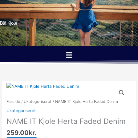
Gå
til
indholdet
Blå Kjole
Menu
Forside
/
Ukategoriseret
/ NAME IT Kjole Herta Faded Denim
Ukategoriseret
NAME IT Kjole Herta Faded Denim
259.00
kr.