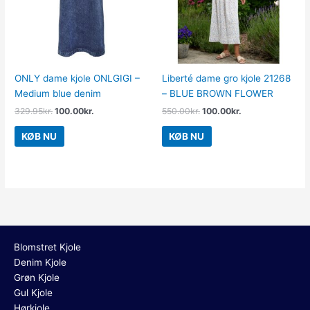
ONLY dame kjole ONLGIGI –
Liberté dame gro kjole 21268
Medium blue denim
– BLUE BROWN FLOWER
329.95
kr.
100.00
kr.
550.00
kr.
100.00
kr.
KØB NU
KØB NU
Blomstret Kjole
Denim Kjole
Grøn Kjole
Gul Kjole
Hørkjole