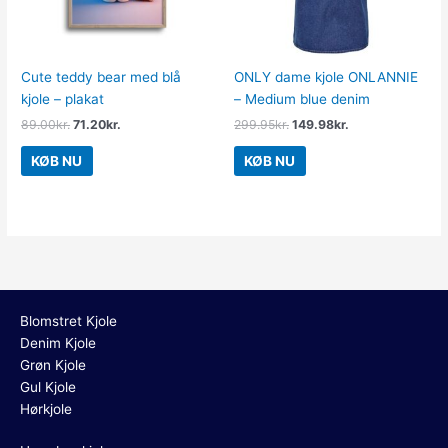
Cute teddy bear med blå
ONLY dame kjole ONLANNIE
kjole – plakat
– Medium blue denim
89.00
kr.
71.20
kr.
299.95
kr.
149.98
kr.
KØB NU
KØB NU
Blomstret Kjole
Denim Kjole
Grøn Kjole
Gul Kjole
Hørkjole