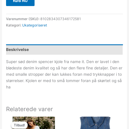
KØB NU
Varenummer (SKU):
8102834307346172581
Kategori:
Ukategoriseret
Beskrivelse
Super sød denim spencer kjole fra name it. Den er lavet i den
blødeste denim kvalitet og så har den flere fine detaljer. Den er
med smalle stropper der kan lukkes foran med trykknapper i to
størrelser. Kjolen er med to små lommer foran på skørtet og så
ha
Relaterede varer
Den
Den
oprindelige
aktuelle
Tilbud!
Tilbud!
pris
pris