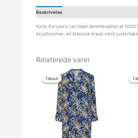
Beskrivelse
Kjole fra Levi’s i en blød denimkvalitet af 100
brystlommer, en klassisk krave samt justerbar
Relaterede varer
Den
Den
oprindelige
aktuelle
Tilbud!
Tilbud!
Til
Til
pris
pris
var:
er:
399.00kr..
100.00kr..