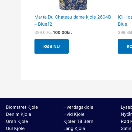
Marta Du Chateau dame kjole 2604B
ICHI d
– Blue12
Blue
399.00
kr.
100.00
kr.
399.95
KØB NU
K
Blomstret Kjole
Hverdagskjole
Lyseb
Denim Kjole
Hvid Kjole
Nytår
Grøn Kjole
Kjoler Til Børn
Rød K
Gul Kjole
Lang Kjole
Satin