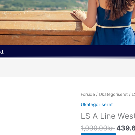
kt
Den
Forside
/
Ukategoriseret
/ L
oprin
Ukategoriseret
pris
LS A Line Wes
var:
1,099
1,099.00
kr.
439.