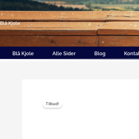
Gå
til
indholdet
Blå Kjole
Blå Kjole
Alle Sider
Blog
Konta
Tilbud!