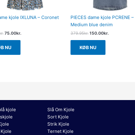
ame kjole IXLUNA – Coronet
PIECES dame kjole PCRENE –
Medium blue denim
kr.
75.00
kr.
379.95
kr.
150.00
kr.
ØB NU
KØB NU
lå kjole
Slå Om Kjole
skjole
Sort Kjole
jole
Strik Kjole
 Kjole
Ternet Kjole