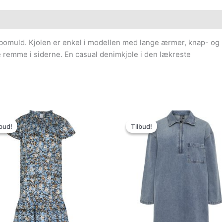
% bomuld. Kjolen er enkel i modellen med lange ærmer, knap- og 
e remme i siderne. En casual denimkjole i den lækreste
Den
Den
Den
Den
oprindelige
aktuelle
oprindelige
aktuelle
bud!
bud!
Tilbud!
Tilbud!
pris
pris
pris
pris
var:
er:
var:
er:
399.95kr..
75.00kr..
379.95kr..
150.00kr..