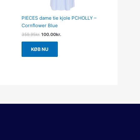
PIECES dame tie kjole PCHOLLY –
Cornflower Blue
359.95
kr.
100.00
kr.
KØB NU