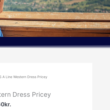
Den
S A Line Western Dress Pricey
delige
aktuelle
pris
tern Dress Pricey
er:
.00kr..
439.60kr..
60
kr.