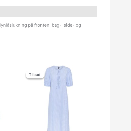
lynlåslukning på fronten, bag-, side- og
Den
Den
oprindelige
aktuelle
Tilbud!
Tilbud!
pris
pris
var:
er:
359.95kr..
100.00kr..