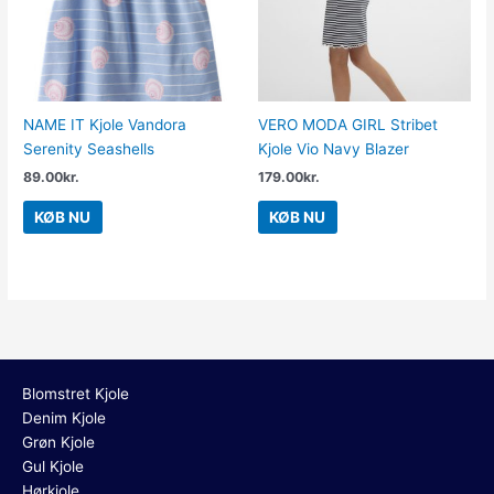
NAME IT Kjole Vandora
VERO MODA GIRL Stribet
Serenity Seashells
Kjole Vio Navy Blazer
89.00
kr.
179.00
kr.
KØB NU
KØB NU
Blomstret Kjole
Denim Kjole
Grøn Kjole
Gul Kjole
Hørkjole