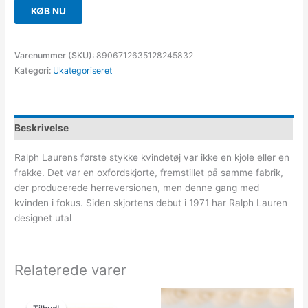
KØB NU
Varenummer (SKU):
8906712635128245832
Kategori:
Ukategoriseret
Beskrivelse
Ralph Laurens første stykke kvindetøj var ikke en kjole eller en
frakke. Det var en oxfordskjorte, fremstillet på samme fabrik,
der producerede herreversionen, men denne gang med
kvinden i fokus. Siden skjortens debut i 1971 har Ralph Lauren
designet utal
Relaterede varer
Den
Den
oprindelige
aktuelle