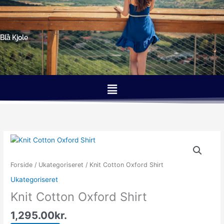
Gå
til
indholdet
Blå Kjole
Menu
Forside
/
Ukategoriseret
/ Knit Cotton Oxford Shirt
Ukategoriseret
Knit Cotton Oxford Shirt
1,295.00
kr.