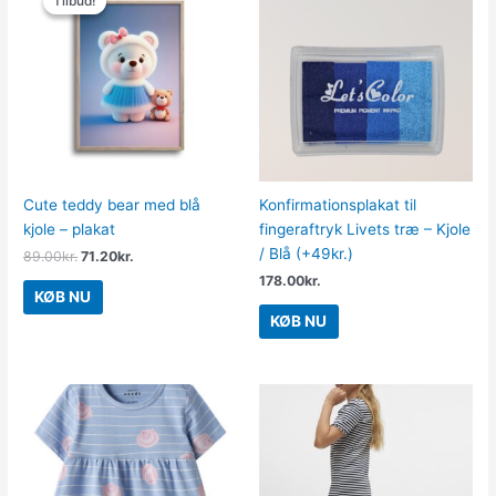
Tilbud!
Tilbud!
pris
pris
var:
er:
89.00kr..
71.20kr..
Cute teddy bear med blå
Konfirmationsplakat til
kjole – plakat
fingeraftryk Livets træ – Kjole
/ Blå (+49kr.)
89.00
kr.
71.20
kr.
178.00
kr.
KØB NU
KØB NU