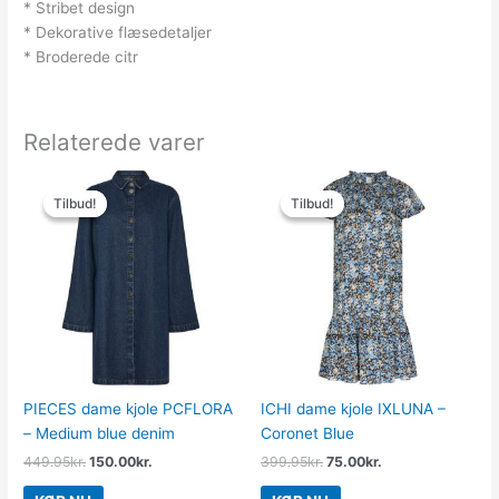
* Stribet design
* Dekorative flæsedetaljer
* Broderede citr
Relaterede varer
Den
Den
Den
Den
oprindelige
aktuelle
oprindelige
aktuelle
Tilbud!
Tilbud!
Tilbud!
Tilbud!
pris
pris
pris
pris
var:
er:
var:
er:
449.95kr..
150.00kr..
399.95kr..
75.00kr..
PIECES dame kjole PCFLORA
ICHI dame kjole IXLUNA –
– Medium blue denim
Coronet Blue
449.95
kr.
150.00
kr.
399.95
kr.
75.00
kr.