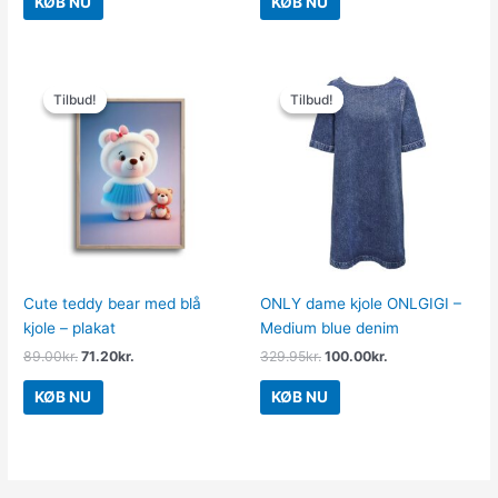
KØB NU
KØB NU
Den
Den
Den
Den
oprindelige
aktuelle
oprindelige
aktuelle
Tilbud!
Tilbud!
Tilbud!
Tilbud!
pris
pris
pris
pris
var:
er:
var:
er:
89.00kr..
71.20kr..
329.95kr..
100.00kr..
Cute teddy bear med blå
ONLY dame kjole ONLGIGI –
kjole – plakat
Medium blue denim
89.00
kr.
71.20
kr.
329.95
kr.
100.00
kr.
KØB NU
KØB NU