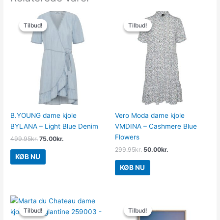
Den
Den
Den
Den
oprindelige
aktuelle
oprindelige
aktuelle
Tilbud!
Tilbud!
Tilbud!
Tilbud!
pris
pris
pris
pris
var:
er:
var:
er:
499.95kr..
75.00kr..
299.95kr..
50.00kr..
B.YOUNG dame kjole
Vero Moda dame kjole
BYLANA – Light Blue Denim
VMDINA – Cashmere Blue
Flowers
499.95
kr.
75.00
kr.
299.95
kr.
50.00
kr.
KØB NU
KØB NU
Den
Den
Den
Den
oprindelige
aktuelle
oprindelige
aktuelle
Tilbud!
Tilbud!
Tilbud!
Tilbud!
pris
pris
pris
pris