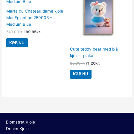
var:
er:
var:
er:
549.00kr..
199.95kr..
89.00kr..
71.20kr..
Marta du Chateau dame kjole
MdcEglantine 259003 –
Medium Blue
549.00
kr.
199.95
kr.
KØB NU
Cute teddy bear med blå
kjole – plakat
89.00
kr.
71.20
kr.
KØB NU
Blomstret Kjole
Denim Kjole