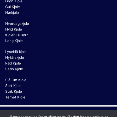
Grøn Kjole
Gul Kjole
Hørkjole
Hverdagskjole
Hvid Kjole
Kjoler Til Børn
Lang Kjole
Lyseblå kjole
Nytårskjole
Rød Kjole
Satin Kjole
Slå Om Kjole
Sort Kjole
Strik Kjole
Ternet Kjole
Copyright © 2026
Blå Kjole
Vi bruger cookies for at sikre os du får den bedste oplevelse