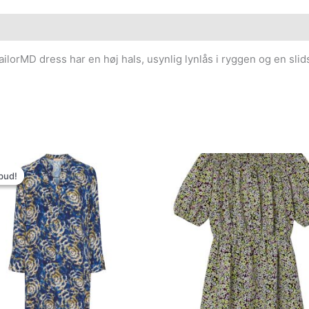
ilorMD dress har en høj hals, usynlig lynlås i ryggen og en slid
Den
Den
oprindelige
aktuelle
bud!
bud!
pris
pris
var:
er:
399.00kr..
100.00kr..