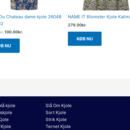
Du Chateau dame kjole 2604B
NAME IT Blomster Kjole Kalima
12
279.00
kr.
kr.
100.00
kr.
KØB NU
ØB NU
lå kjole
Slå Om Kjole
skjole
Sort Kjole
jole
Strik Kjole
 Kjole
Ternet Kjole