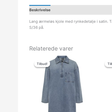
Beskrivelse
Lang ærmeløs kjole med rynkedetalje i satin. Ta
S/36 på.
Relaterede varer
Den
Den
oprindelige
aktuelle
Tilbud!
Tilbud!
Til
Til
pris
pris
var:
er:
379.95kr..
150.00kr..