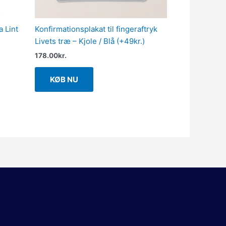
 Lint
Konfirmationsplakat til fingeraftryk
Livets træ – Kjole / Blå (+49kr.)
178.00
kr.
KØB NU