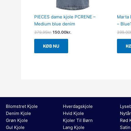
PIECES dame kjole PCRENE –
Marta 
Medium blue denim
– Blue
379.95
kr.
150.00
kr.
399.00
KØB NU
K
Blomstret Kjole
Hverdagskjole
Lyseb
Denim Kjole
Hvid Kjole
Nytår
Grøn Kjole
Kjoler Til Børn
Rød K
Gul Kjole
Lang Kjole
Satin