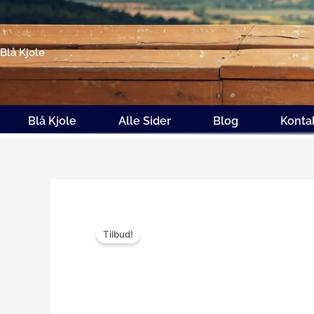
Gå
til
indholdet
Blå Kjole
Blå Kjole
Alle Sider
Blog
Konta
Tilbud!