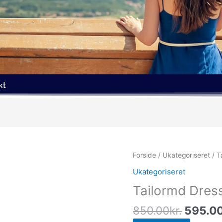
kt
Den
Forside
/
Ukategoriseret
/ T
oprind
Ukategoriseret
pris
Tailormd Dres
var:
850.00
850.00
kr.
595.0