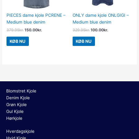
PIECES dame kjole PCRENE –
ONLY dame kjole ONLGIGI –
Medium blue denim
Medium blue denim
379.95
kr.
150.00
kr.
329.95
kr.
100.00
kr.
KØB NU
KØB NU
Blomstret Kjole
Denim Kjole
Grøn Kjole
Gul Kjole
Hørkjole
Hverdagskjole
Hvid Kjole