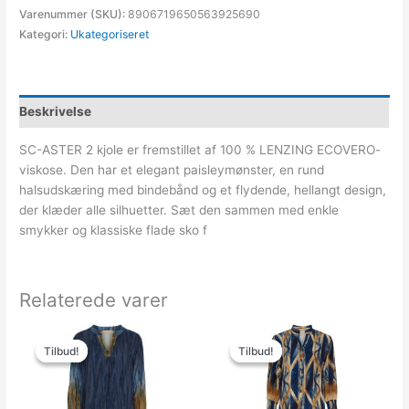
Varenummer (SKU):
8906719650563925690
Kategori:
Ukategoriseret
Beskrivelse
SC-ASTER 2 kjole er fremstillet af 100 % LENZING ECOVERO-
viskose. Den har et elegant paisleymønster, en rund
halsudskæring med bindebånd og et flydende, hellangt design,
der klæder alle silhuetter. Sæt den sammen med enkle
smykker og klassiske flade sko f
Relaterede varer
Den
Den
Den
Den
oprindelige
aktuelle
oprindelige
aktuelle
Tilbud!
Tilbud!
Tilbud!
Tilbud!
pris
pris
pris
pris
var:
er:
var:
er:
499.00kr..
150.00kr..
499.00kr..
150.00kr..