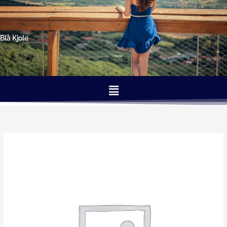
Gå
til
indholdet
Blå Kjole
Menu