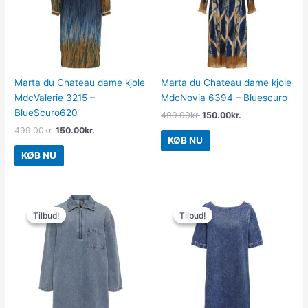
Marta du Chateau dame kjole
Marta du Chateau dame kjole
MdcValerie 3215 –
MdcNovia 6394 – Bluescuro
BlueScuro620
499.00
kr.
150.00
kr.
499.00
kr.
150.00
kr.
KØB NU
KØB NU
Den
Den
Den
Den
oprindelige
aktuelle
oprindelige
aktuelle
Tilbud!
Tilbud!
Tilbud!
Tilbud!
pris
pris
pris
pris
var:
er:
var:
er:
379.95kr..
150.00kr..
329.95kr..
100.00kr..