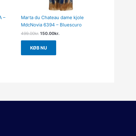
A –
Marta du Chateau dame kjole
MdcNovia 6394 – Bluescuro
499.00
kr.
150.00
kr.
KØB NU