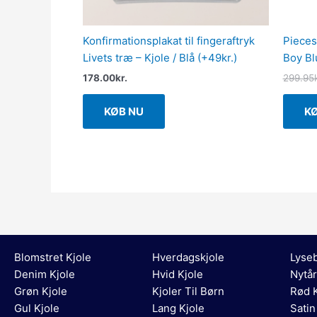
Konfirmationsplakat til fingeraftryk
Pieces
Livets træ – Kjole / Blå (+49kr.)
Boy Bl
178.00
kr.
299.95
KØB NU
K
Blomstret Kjole
Hverdagskjole
Lyseb
Denim Kjole
Hvid Kjole
Nytår
Grøn Kjole
Kjoler Til Børn
Rød K
Gul Kjole
Lang Kjole
Satin