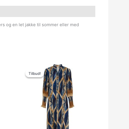
rs og en let jakke til sommer eller med
Den
Den
oprindelige
aktuelle
Tilbud!
Tilbud!
pris
pris
var:
er:
499.00kr..
150.00kr..