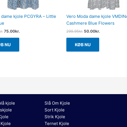
 dame kjole PCGYRA – Little
Vero Moda dame kjole VMDIN
ue
Cashmere Blue Flowers
kr.
75.00
kr.
299.95
kr.
50.00
kr.
ØB NU
KØB NU
lå kjole
Slå Om Kjole
skjole
Sort Kjole
jole
Strik Kjole
 Kjole
Ternet Kjole