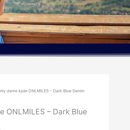
Den
nly dame kjole ONLMILES – Dark Blue Denim
elige
aktuelle
pris
le ONLMILES – Dark Blue
er:
kr..
170.98kr..