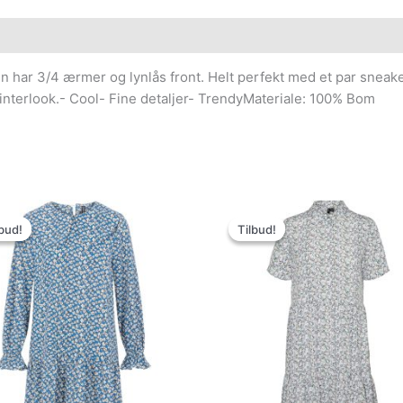
n har 3/4 ærmer og lynlås front. Helt perfekt med et par sneake
 vinterlook.- Cool- Fine detaljer- TrendyMateriale: 100% Bom
Den
Den
Den
Den
oprindelige
aktuelle
oprindelige
aktuelle
bud!
bud!
Tilbud!
Tilbud!
pris
pris
pris
pris
var:
er:
var:
er:
299.95kr..
75.00kr..
299.95kr..
50.00kr..