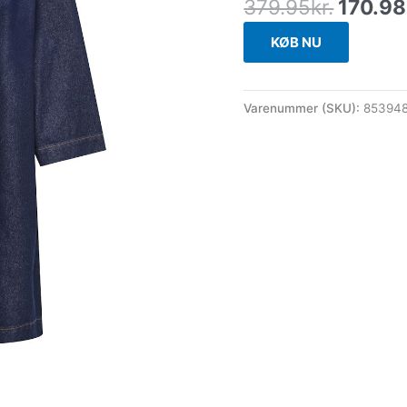
379.95
kr.
170.98
KØB NU
Varenummer (SKU):
85394