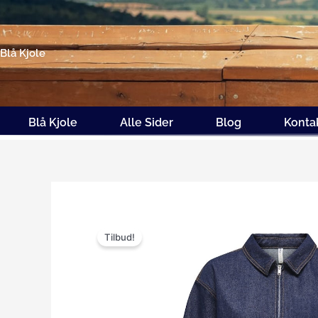
Gå
til
indholdet
Blå Kjole
Blå Kjole
Alle Sider
Blog
Konta
Tilbud!