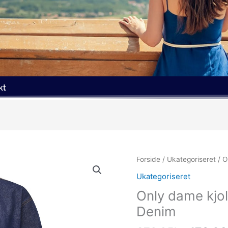
kt
Den
Forside
/
Ukategoriseret
/ O
oprind
Ukategoriseret
pris
Only dame kjo
var:
379.95
Denim