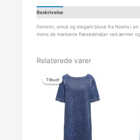
Beskrivelse
Feminin, smuk og elegant bluse fra Noella i en s
mens de markante flæsedetaljer ved ærmer og tal
Relaterede varer
Den
Den
oprindelige
aktuelle
Tilbud!
Tilbud!
pris
pris
var:
er:
329.95kr..
100.00kr..