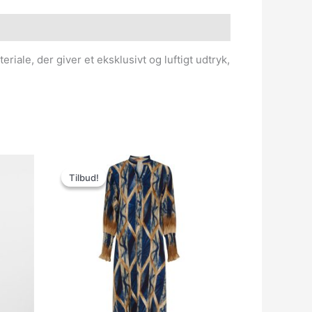
iale, der giver et eksklusivt og luftigt udtryk,
Den
Den
oprindelige
aktuelle
Tilbud!
Tilbud!
pris
pris
var:
er:
499.00kr..
150.00kr..