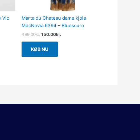
 Vio
Marta du Chateau dame kjole
MdcNovia 6394 – Bluescuro
499.00
kr.
150.00
kr.
KØB NU