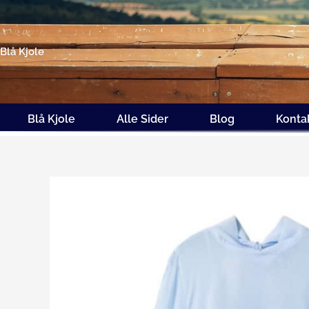
Gå
til
indholdet
Blå Kjole
Blå Kjole
Alle Sider
Blog
Konta