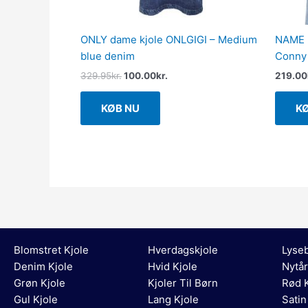
ONLY dame kjole ONLGIGI – Medium
NAME I
blue denim
Conny 
329.95
kr.
100.00
kr.
219.00
KØB NU
K
Blomstret Kjole
Hverdagskjole
Lyseb
Denim Kjole
Hvid Kjole
Nytår
Grøn Kjole
Kjoler Til Børn
Rød K
Gul Kjole
Lang Kjole
Satin