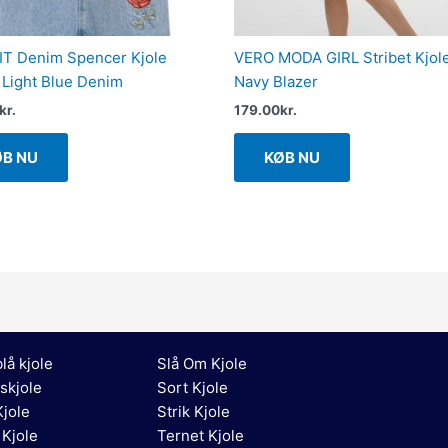
T Denim Spencer Kjole
VERO MODA GIRL Stribet Kjole
Light Blue Denim
Navy Blazer
kr.
179.00
kr.
ØB NU
KØB NU
lå kjole
Slå Om Kjole
skjole
Sort Kjole
jole
Strik Kjole
 Kjole
Ternet Kjole