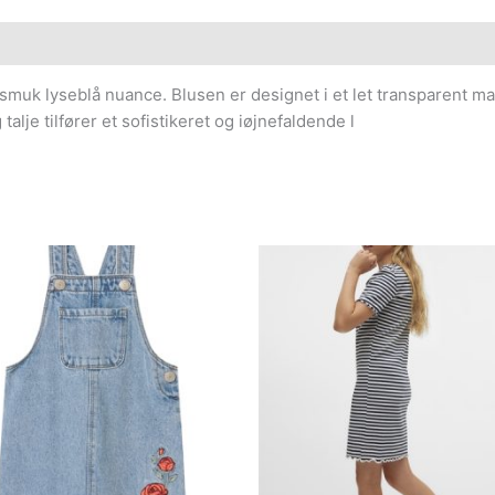
muk lyseblå nuance. Blusen er designet i et let transparent mater
je tilfører et sofistikeret og iøjnefaldende l