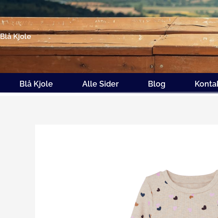
Gå
til
indholdet
Blå Kjole
Blå Kjole
Alle Sider
Blog
Konta