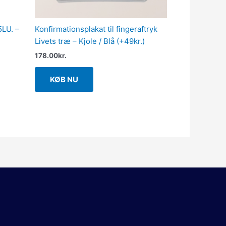
5LU. –
Konfirmationsplakat til fingeraftryk
Livets træ – Kjole / Blå (+49kr.)
178.00
kr.
KØB NU