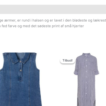
ge ærmer, er rund i halsen og er lavet i den blødeste og lækreste
n fed farve og med det sødeste print af små hjerter
Den
Den
oprindelige
aktuelle
Tilbud!
Tilbud!
pris
pris
var:
er:
399.00kr..
199.50kr..