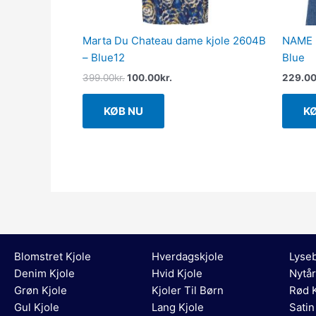
Marta Du Chateau dame kjole 2604B
NAME I
– Blue12
Blue
399.00
kr.
100.00
kr.
229.0
KØB NU
K
Blomstret Kjole
Hverdagskjole
Lyseb
Denim Kjole
Hvid Kjole
Nytår
Grøn Kjole
Kjoler Til Børn
Rød K
Gul Kjole
Lang Kjole
Satin