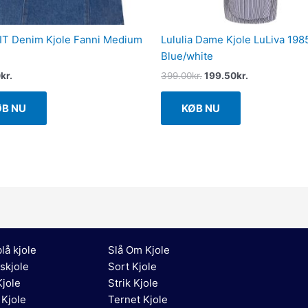
T Denim Kjole Fanni Medium
Lululia Dame Kjole LuLiva 198
Blue/white
0
kr.
399.00
kr.
199.50
kr.
ØB NU
KØB NU
lå kjole
Slå Om Kjole
skjole
Sort Kjole
jole
Strik Kjole
 Kjole
Ternet Kjole