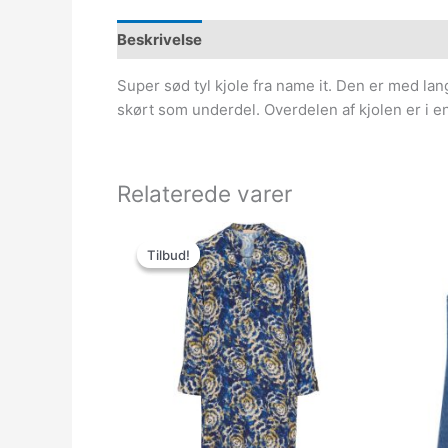
Beskrivelse
Super sød tyl kjole fra name it. Den er med lan
skørt som underdel. Overdelen af kjolen er i e
Relaterede varer
Den
Den
oprindelige
aktuelle
Tilbud!
Tilbud!
pris
pris
var:
er:
399.00kr..
100.00kr..