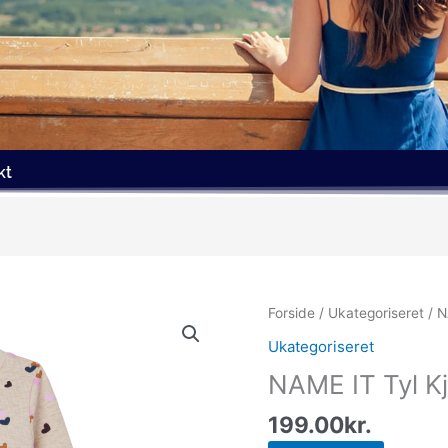
kt
Forside
/
Ukategoriseret
/ N
Ukategoriseret
NAME IT Tyl K
199.00
kr.