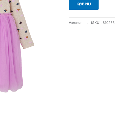
KØB NU
Varenummer (SKU):
81028