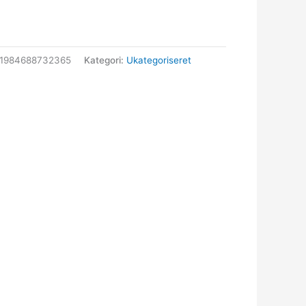
31984688732365
Kategori:
Ukategoriseret