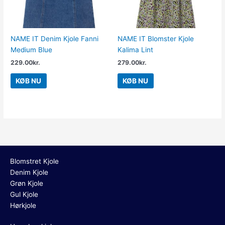
NAME IT Denim Kjole Fanni
NAME IT Blomster Kjole
Medium Blue
Kalima Lint
229.00
kr.
279.00
kr.
KØB NU
KØB NU
Blomstret Kjole
Denim Kjole
Grøn Kjole
Gul Kjole
Hørkjole