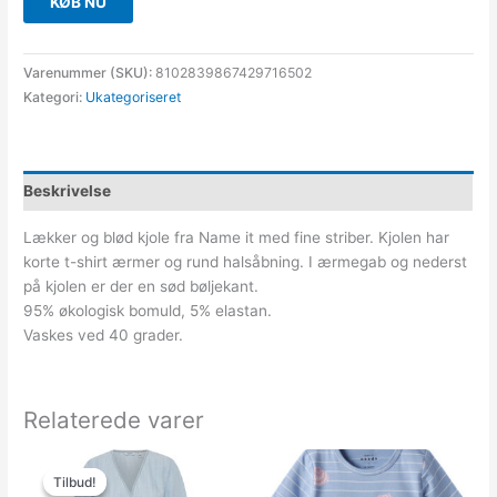
KØB NU
Varenummer (SKU):
8102839867429716502
Kategori:
Ukategoriseret
Beskrivelse
Lækker og blød kjole fra Name it med fine striber. Kjolen har
korte t-shirt ærmer og rund halsåbning. I ærmegab og nederst
på kjolen er der en sød bøljekant.
95% økologisk bomuld, 5% elastan.
Vaskes ved 40 grader.
Relaterede varer
Den
Den
oprindelige
aktuelle
Tilbud!
Tilbud!
pris
pris