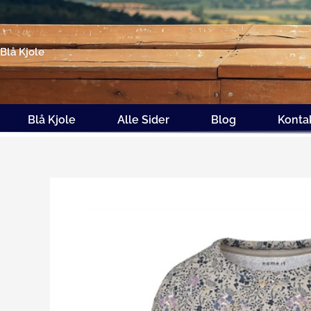
Gå
til
indholdet
Blå Kjole
Blå Kjole
Alle Sider
Blog
Konta