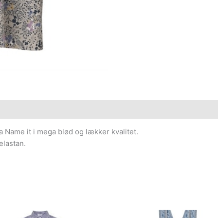
Name it i mega blød og lækker kvalitet.
elastan.
Den
Den