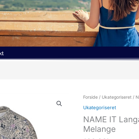
kt
Forside
/
Ukategoriseret
/ N
Ukategoriseret
NAME IT Langæ
Melange