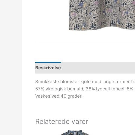
Beskrivelse
Smukkeste blomster kjole med lange ærmer fra 
57% økologisk bomuld, 38% lyocell tencel, 5% 
Vaskes ved 40 grader.
Relaterede varer
Den
Den