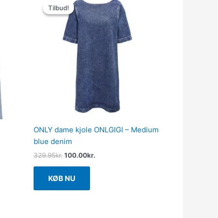
oprindelige
aktuelle
Tilbud!
Tilbud!
pris
pris
var:
er:
329.95kr..
100.00kr..
e
ONLY dame kjole ONLGIGI – Medium
blue denim
329.95
kr.
100.00
kr.
KØB NU