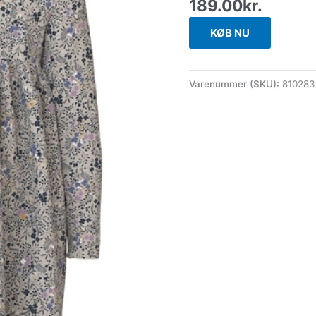
189.00
kr.
KØB NU
Varenummer (SKU):
810283