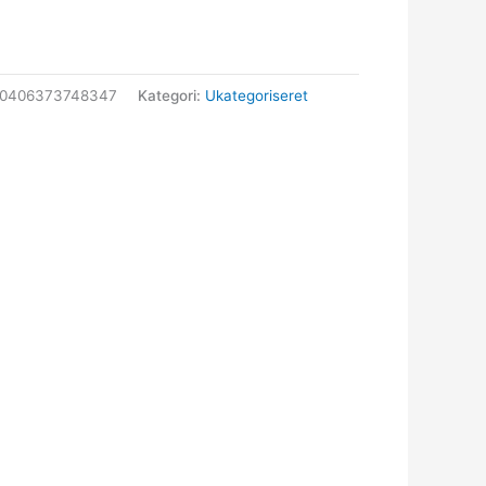
30406373748347
Kategori:
Ukategoriseret