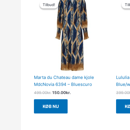
oprindelige
aktuelle
Tilbud!
Tilbud!
Til
Til
pris
pris
var:
er:
499.00kr..
150.00kr..
Marta du Chateau dame kjole
Lululi
MdcNovia 6394 – Bluescuro
Blue/w
499.00
kr.
150.00
kr.
399.00
KØB NU
K