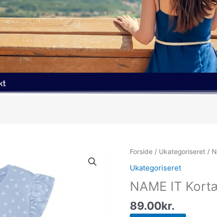
kt
Forside
/
Ukategoriseret
/ N
Ukategoriseret
NAME IT Kortæ
89.00
kr.