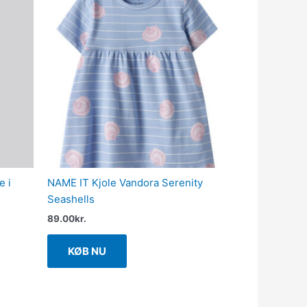
e i
NAME IT Kjole Vandora Serenity
Seashells
89.00
kr.
KØB NU