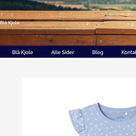
Gå
til
indholdet
Blå Kjole
Blå Kjole
Alle Sider
Blog
Konta