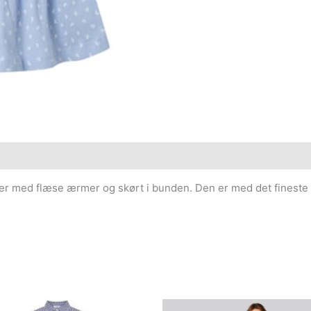
er med flæse ærmer og skørt i bunden. Den er med det fineste p
Den
Den