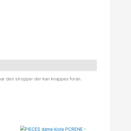
har den stropper der kan knappes foran.
Den
Den