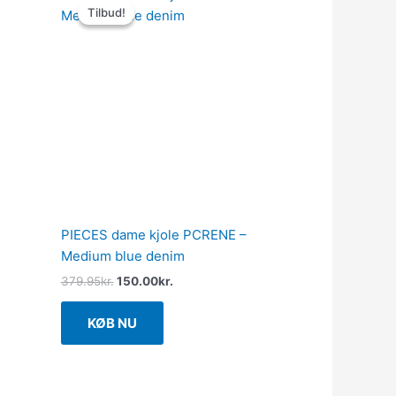
oprindelige
aktuelle
Tilbud!
Tilbud!
pris
pris
var:
er:
379.95kr..
150.00kr..
PIECES dame kjole PCRENE –
Medium blue denim
379.95
kr.
150.00
kr.
KØB NU