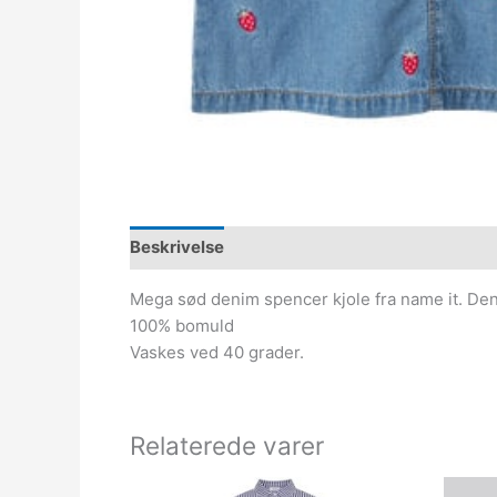
Beskrivelse
Mega sød denim spencer kjole fra name it. Den
100% bomuld
Vaskes ved 40 grader.
Relaterede varer
Den
Den