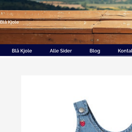
Gå
til
indholdet
Blå Kjole
Blå Kjole
Alle Sider
Blog
Konta