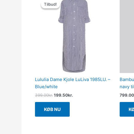
oprindelige
aktuelle
Tilbud!
Tilbud!
pris
pris
var:
er:
399.00kr..
199.50kr..
Lululia Dame Kjole LuLiva 1985LU. –
Bambus
Blue/white
navy t
399.00
kr.
199.50
kr.
799.00
KØB NU
K