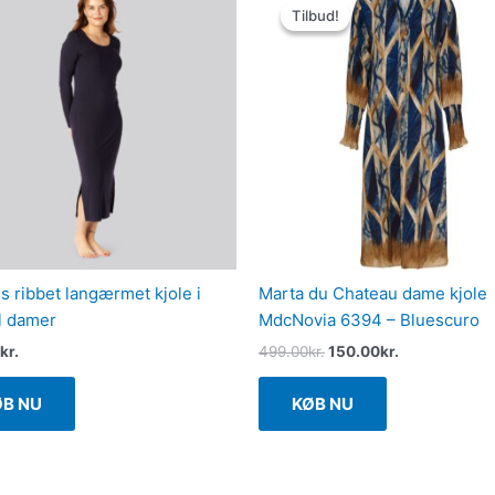
oprindelige
aktuelle
Tilbud!
Tilbud!
pris
pris
var:
er:
499.00kr..
150.00kr..
 ribbet langærmet kjole i
Marta du Chateau dame kjole
il damer
MdcNovia 6394 – Bluescuro
kr.
499.00
kr.
150.00
kr.
ØB NU
KØB NU