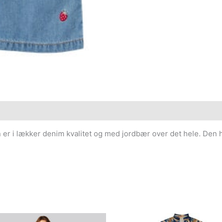
 er i lækker denim kvalitet og med jordbær over det hele. Den 
Den
Den