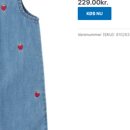
229.00
kr.
KØB NU
Varenummer (SKU):
810283