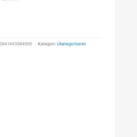
30941463984695
Kategori:
Ukategoriseret