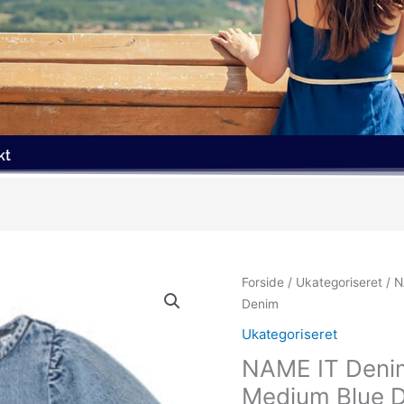
kt
Forside
/
Ukategoriseret
/ N
Denim
Ukategoriseret
NAME IT Deni
Medium Blue 