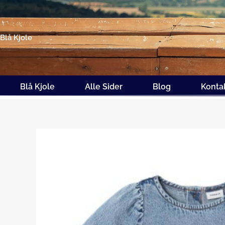
Gå
til
indholdet
Blå Kjole
Blå Kjole
Alle Sider
Blog
Konta