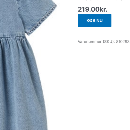
219.00
kr.
KØB NU
Varenummer (SKU):
81028