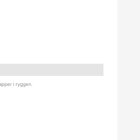
apper i ryggen.
Den
Den