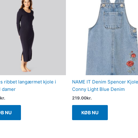
 ribbet langærmet kjole i
NAME IT Denim Spencer Kjol
il damer
Conny Light Blue Denim
kr.
219.00
kr.
ØB NU
KØB NU