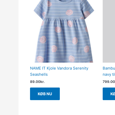
NAME IT Kjole Vandora Serenity
Bambus
Seashells
navy t
89.00
kr.
799.00
KØB NU
K