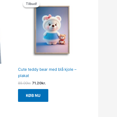
oprindelige
aktuelle
Tilbud!
Tilbud!
pris
pris
var:
er:
89.00kr..
71.20kr..
e
Cute teddy bear med blå kjole –
plakat
89.00
kr.
71.20
kr.
KØB NU