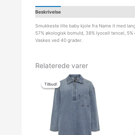
Beskrivelse
Smukkeste lille baby kjole fra Name it med lang
57% økologisk bomuld, 38% lyocell tencel, 5% 
Vaskes ved 40 grader.
Relaterede varer
Den
Den
oprindelige
aktuelle
Tilbud!
Tilbud!
pris
pris
var:
er:
379.95kr..
150.00kr..