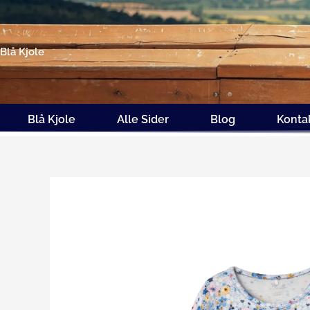
Gå
til
indholdet
Blå Kjole
Blå Kjole
Alle Sider
Blog
Konta