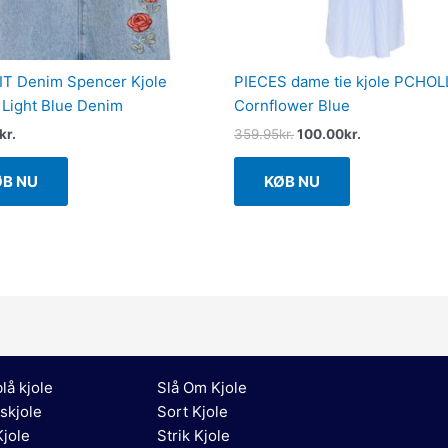
T Denim Spencer Kjole
PIECES dame tie kjole PCHOL
Light Blue Denim
Cornflower Blue
kr.
359.95
kr.
100.00
kr.
ØB NU
KØB NU
lå kjole
Slå Om Kjole
skjole
Sort Kjole
jole
Strik Kjole