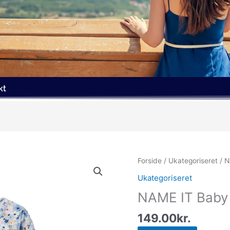
kt
Forside
/
Ukategoriseret
/ N
Ukategoriseret
NAME IT Baby 
149.00
kr.