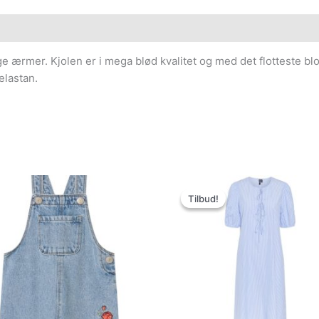
e ærmer. Kjolen er i mega blød kvalitet og med det flotteste blom
elastan.
Den
Den
oprindelige
aktuelle
Tilbud!
Tilbud!
pris
pris
var:
er:
359.95kr..
100.00kr..