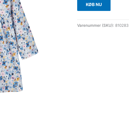
KØB NU
Varenummer (SKU):
810283