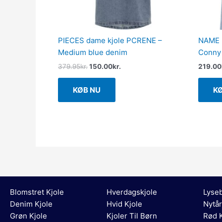
PIECES dame kjole PCRENE –
NAME I
Medium blue denim
Conny 
379.95
kr.
150.00
kr.
219.00
KØB NU
K
Blomstret Kjole
Hverdagskjole
Lyseb
Denim Kjole
Hvid Kjole
Nytår
Grøn Kjole
Kjoler Til Børn
Rød K