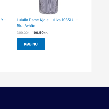
LY –
Lululia Dame Kjole LuLiva 1985LU. –
Blue/white
399.00
kr.
199.50
kr.
KØB NU