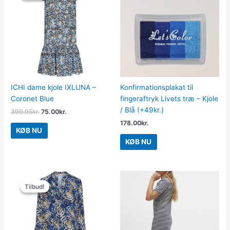
var:
er:
399.95kr..
75.00kr..
ICHI dame kjole IXLUNA –
Konfirmationsplakat til
Coronet Blue
fingeraftryk Livets træ – Kjole
/ Blå (+49kr.)
399.95
kr.
75.00
kr.
178.00
kr.
KØB NU
KØB NU
Den
Den
oprindelige
aktuelle
Tilbud!
Tilbud!
pris
pris
var:
er:
399.00kr..
100.00kr..