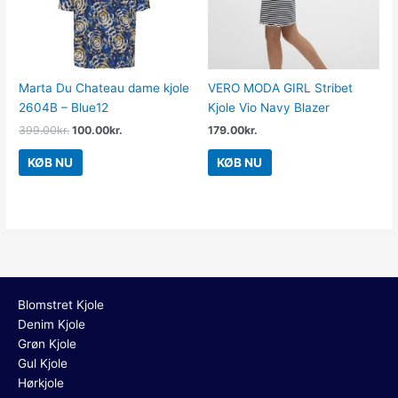
Marta Du Chateau dame kjole
VERO MODA GIRL Stribet
2604B – Blue12
Kjole Vio Navy Blazer
399.00
kr.
100.00
kr.
179.00
kr.
KØB NU
KØB NU
Blomstret Kjole
Denim Kjole
Grøn Kjole
Gul Kjole
Hørkjole