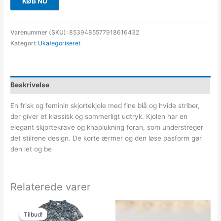
KØB NU
Varenummer (SKU):
8539485577918616432
Kategori:
Ukategoriseret
Beskrivelse
En frisk og feminin skjortekjole med fine blå og hvide striber,
der giver et klassisk og sommerligt udtryk. Kjolen har en
elegant skjortekrave og knaplukning foran, som understreger
det stilrene design. De korte ærmer og den løse pasform gør
den let og be
Relaterede varer
Den
Den
oprindelige
aktuelle
Tilbud!
Tilbud!
pris
pris