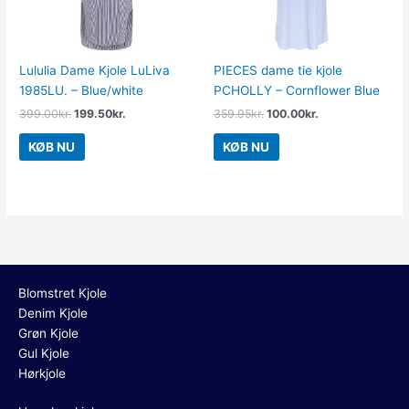
Lululia Dame Kjole LuLiva
PIECES dame tie kjole
1985LU. – Blue/white
PCHOLLY – Cornflower Blue
399.00
kr.
199.50
kr.
359.95
kr.
100.00
kr.
KØB NU
KØB NU
Blomstret Kjole
Denim Kjole
Grøn Kjole
Gul Kjole
Hørkjole