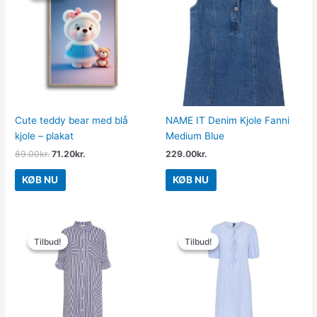
var:
er:
89.00kr..
71.20kr..
Cute teddy bear med blå
NAME IT Denim Kjole Fanni
kjole – plakat
Medium Blue
89.00
kr.
71.20
kr.
229.00
kr.
KØB NU
KØB NU
Den
Den
Den
Den
oprindelige
aktuelle
oprindelige
aktuelle
Tilbud!
Tilbud!
Tilbud!
Tilbud!
pris
pris
pris
pris
var:
er:
var:
er:
399.00kr..
199.50kr..
359.95kr..
100.00kr..