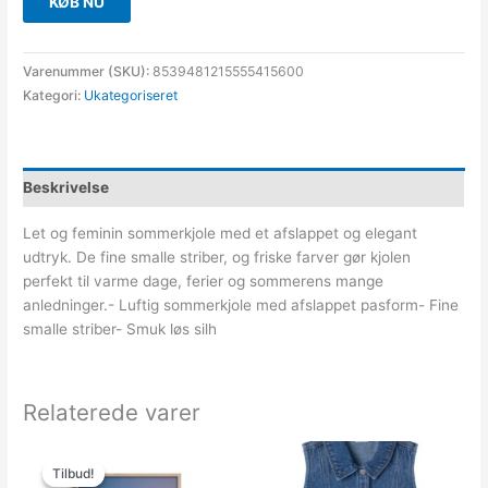
KØB NU
Varenummer (SKU):
8539481215555415600
Kategori:
Ukategoriseret
Beskrivelse
Let og feminin sommerkjole med et afslappet og elegant
udtryk. De fine smalle striber, og friske farver gør kjolen
perfekt til varme dage, ferier og sommerens mange
anledninger.- Luftig sommerkjole med afslappet pasform- Fine
smalle striber- Smuk løs silh
Relaterede varer
Den
Den
oprindelige
aktuelle
Tilbud!
Tilbud!
pris
pris