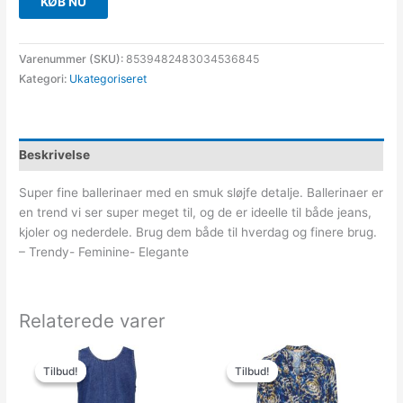
KØB NU
Varenummer (SKU):
8539482483034536845
Kategori:
Ukategoriseret
Beskrivelse
Super fine ballerinaer med en smuk sløjfe detalje. Ballerinaer er
en trend vi ser super meget til, og de er ideelle til både jeans,
kjoler og nederdele. Brug dem både til hverdag og finere brug.
– Trendy- Feminine- Elegante
Relaterede varer
Den
Den
Den
Den
oprindelige
aktuelle
oprindelige
aktuelle
Tilbud!
Tilbud!
Tilbud!
Tilbud!
pris
pris
pris
pris
var:
er:
var:
er: