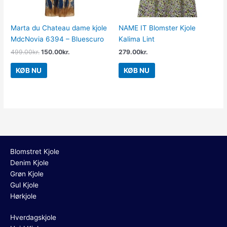
Marta du Chateau dame kjole
NAME IT Blomster Kjole
MdcNovia 6394 – Bluescuro
Kalima Lint
499.00
kr.
150.00
kr.
279.00
kr.
KØB NU
KØB NU
Blomstret Kjole
Denim Kjole
Grøn Kjole
Gul Kjole
Hørkjole
Hverdagskjole