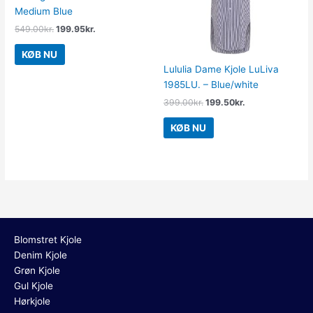
Medium Blue
549.00
kr.
199.95
kr.
KØB NU
Lululia Dame Kjole LuLiva
1985LU. – Blue/white
399.00
kr.
199.50
kr.
KØB NU
Blomstret Kjole
Denim Kjole
Grøn Kjole
Gul Kjole
Hørkjole