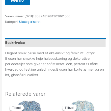
KØB NU
Varenummer (SKU):
8539481981303861566
Kategori:
Ukategoriseret
Beskrivelse
Elegant smuk bluse med et eksklusivt og feminint udtryk.
Blusen har smukke høje halsudskæring og dekorative
perledetaljer som giver et sofistikeret look, perfekt til både
hverdag og festlige anledninger.Blusen har korte ærmer og en
let, glansfuld kvalitet
Relaterede varer
Den
Den
Den
Den
oprindelige
aktuelle
oprindelige
aktuelle
Tilbud!
Tilbud!
Tilbud!
Tilbud!
pris
pris
pris
pris