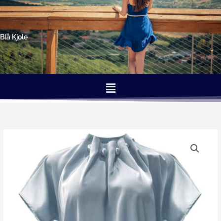
Gå
til
indholdet
Blå Kjole
Menu