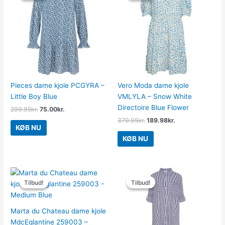
var:
er:
var:
er:
299.95kr..
75.00kr..
379.95kr..
189.98kr..
Pieces dame kjole PCGYRA –
Vero Moda dame kjole
Little Boy Blue
VMLYLA – Snow White
Directoire Blue Flower
299.95
kr.
75.00
kr.
379.95
kr.
189.98
kr.
KØB NU
KØB NU
Den
Den
Den
Den
oprindelige
aktuelle
oprindelige
aktuelle
Tilbud!
Tilbud!
Tilbud!
Tilbud!
pris
pris
pris
pris
var:
er:
var:
er:
549.00kr..
199.95kr..
399.00kr..
199.50kr..
Marta du Chateau dame kjole
MdcEglantine 259003 –