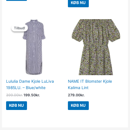
KØB NU
Den
Den
oprindelige
aktuelle
Tilbud!
Tilbud!
pris
pris
var:
er:
399.00kr..
199.50kr..
Lululia Dame Kjole LuLiva
NAME IT Blomster Kjole
1985LU. – Blue/white
Kalima Lint
399.00
kr.
199.50
kr.
279.00
kr.
KØB NU
KØB NU