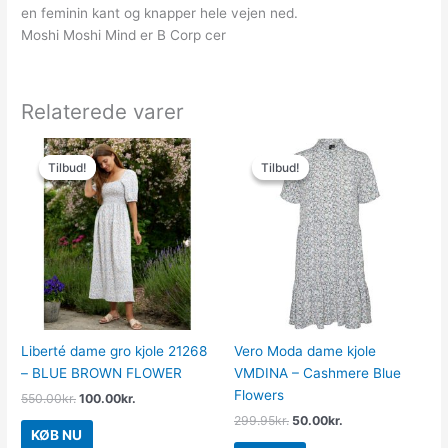
en feminin kant og knapper hele vejen ned.
Moshi Moshi Mind er B Corp cer
Relaterede varer
Den
Den
Den
Den
oprindelige
aktuelle
oprindelige
aktuelle
Tilbud!
Tilbud!
Tilbud!
Tilbud!
pris
pris
pris
pris
var:
er:
var:
er:
550.00kr..
100.00kr..
299.95kr..
50.00kr..
Liberté dame gro kjole 21268
Vero Moda dame kjole
– BLUE BROWN FLOWER
VMDINA – Cashmere Blue
Flowers
550.00
kr.
100.00
kr.
299.95
kr.
50.00
kr.
KØB NU