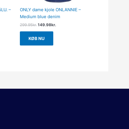
5LU. –
ONLY dame kjole ONLANNIE –
Medium blue denim
299.95
kr.
149.98
kr.
KØB NU