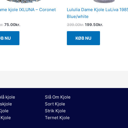
ame kjole IXLUNA – Coronet
Lululia Dame Kjole LuLiva 198
Blue/white
kr.
75.00
kr.
399.00
kr.
199.50
kr.
ØB NU
KØB NU
lå kjole
Slå Om Kjole
skjole
Sort Kjole
jole
Strik Kjole
 Kjole
Ternet Kjole