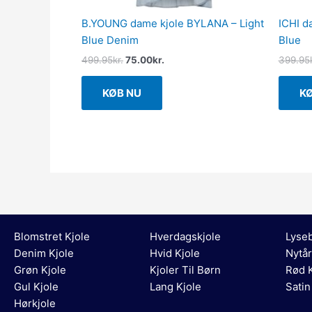
B.YOUNG dame kjole BYLANA – Light
ICHI d
Blue Denim
Blue
499.95
kr.
75.00
kr.
399.95
KØB NU
K
Blomstret Kjole
Hverdagskjole
Lyseb
Denim Kjole
Hvid Kjole
Nytår
Grøn Kjole
Kjoler Til Børn
Rød K
Gul Kjole
Lang Kjole
Satin
Hørkjole