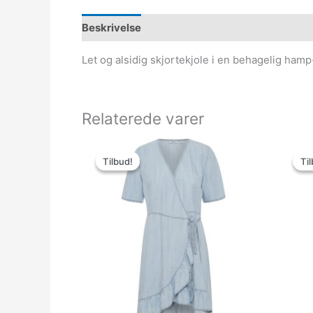
Beskrivelse
Let og alsidig skjortekjole i en behagelig ham
Relaterede varer
Den
Den
oprindelige
aktuelle
Tilbud!
Tilbud!
Til
Til
pris
pris
var:
er:
499.95kr..
75.00kr..