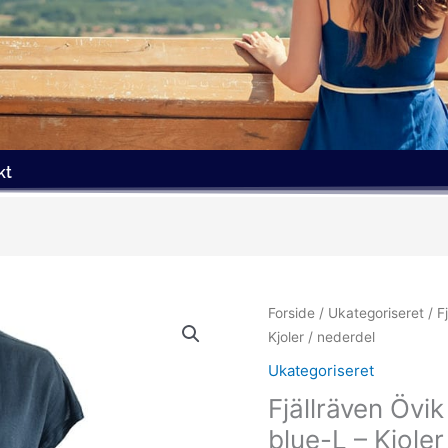
kt
Forside
/
Ukategoriseret
/ F
Kjoler / nederdel
Ukategoriseret
Fjällräven Öv
blue-L – Kjoler