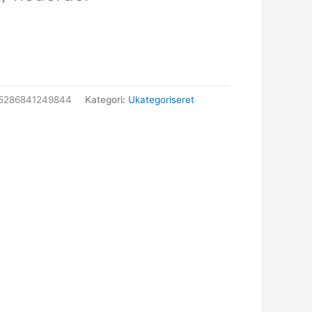
75286841249844
Kategori:
Ukategoriseret