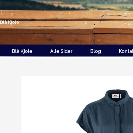
Gå
til
indholdet
Blå Kjole
Blå Kjole
Alle Sider
Blog
Konta