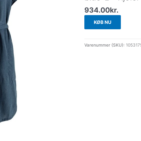
934.00
kr.
KØB NU
Varenummer (SKU):
10531