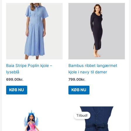
Baia Stripe Poplin kjole –
Bambus ribbet langærmet
lyseblå
kjole i navy til damer
699.00
kr.
799.00
kr.
KØB NU
KØB NU
Den
Den
oprindelige
aktuelle
Tilbud!
pris
pris
var:
er:
899.00kr..
449.50kr..