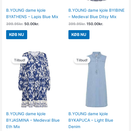
B.YOUNG dame kjole
B.YOUNG dame kjole BYIBINE
BYATHENS – Lapis Blue Mix
– Medieval Blue Ditsy Mix
399.95
kr.
50.00
kr.
399.95
kr.
150.00
kr.
KØB NU
KØB NU
Den
Den
Den
Den
oprindelige
aktuelle
oprindelige
aktuelle
Tilbud!
Tilbud!
pris
pris
pris
pris
var:
er:
var:
er:
299.95kr..
100.00kr..
499.95kr..
374.96kr..
B.YOUNG dame kjole
B.YOUNG dame kjole
BYJASMINA – Medieval Blue
BYKAPUCA – Light Blue
Eth Mix
Denim