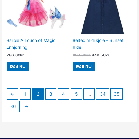
Barbie A Touch of Magic
Belted midi kjole – Sunset
Enhjørning
Ride
286.00
kr.
899.00
kr.
449.50
kr.
KØB NU
KØB NU
←
1
2
3
4
5
…
34
35
36
→