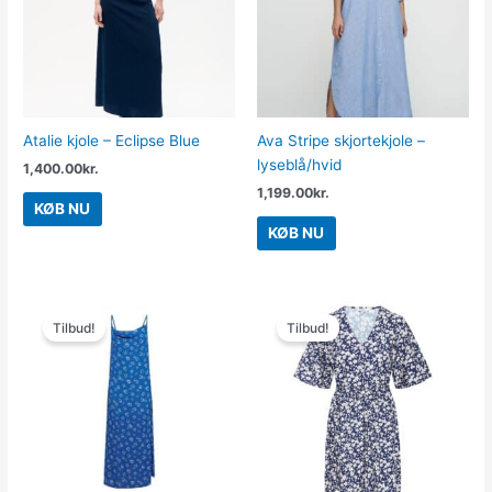
Atalie kjole – Eclipse Blue
Ava Stripe skjortekjole –
lyseblå/hvid
1,400.00
kr.
1,199.00
kr.
KØB NU
KØB NU
Den
Den
Den
Den
oprindelige
aktuelle
oprindelige
aktuelle
Tilbud!
Tilbud!
pris
pris
pris
pris
var:
er:
var:
er:
399.95kr..
50.00kr..
399.95kr..
150.00kr..