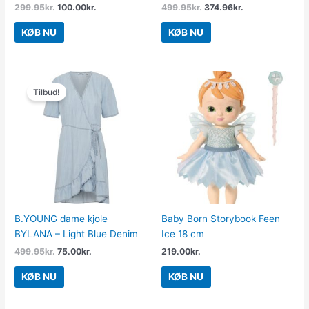
299.95
kr.
100.00
kr.
499.95
kr.
374.96
kr.
KØB NU
KØB NU
Den
Den
oprindelige
aktuelle
Tilbud!
pris
pris
var:
er:
499.95kr..
75.00kr..
B.YOUNG dame kjole
Baby Born Storybook Feen
BYLANA – Light Blue Denim
Ice 18 cm
499.95
kr.
75.00
kr.
219.00
kr.
KØB NU
KØB NU